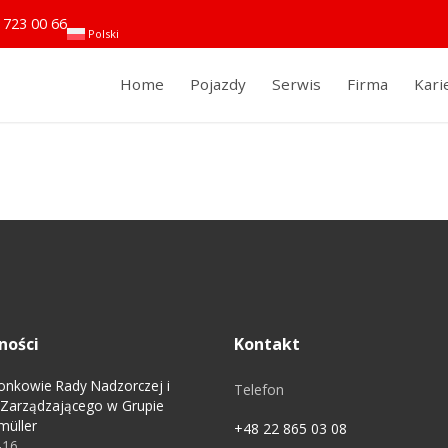
 723 00 66
Polski
Home
Pojazdy
Serwis
Firma
Kari
ności
Kontakt
onkowie Rady Nadzorczej i
Telefon
 Zarządzającego w Grupie
müller
+48 22 865 03 08
-16