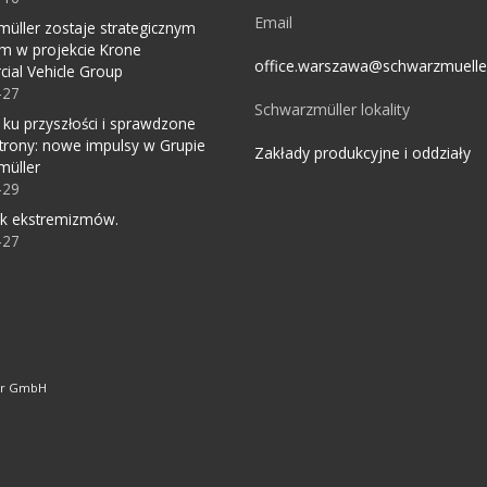
Email
üller zostaje strategicznym
m w projekcie Krone
office.warszawa@schwarzmuell
ial Vehicle Group
-27
Schwarzmüller lokality
 ku przyszłości i sprawdzone
trony: nowe impulsy w Grupie
Zakłady produkcyjne i oddziały
müller
-29
ok ekstremizmów.
-27
ler GmbH