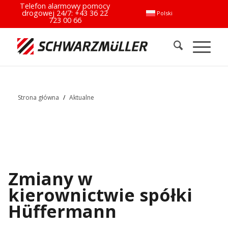
Telefon alarmowy pomocy
drogowej 24/7:
+43 36 22
Polski
723 00 66
Strona główna
/
Aktualne
Zmiany w
kierownictwie spółki
Hüffermann