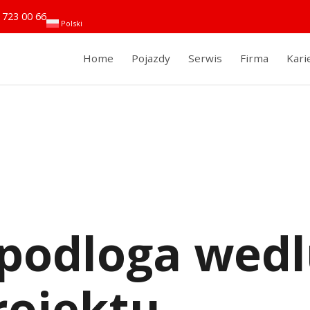
 723 00 66
Polski
Home
Pojazdy
Serwis
Firma
Kari
podloga wedl
rojektu