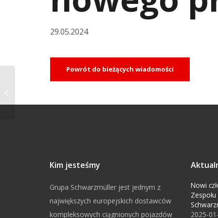
29.05.2024
Powrót do bieżących wiadomości
Lekki model wywrotki
przestrzennej
Kim jesteśmy
Aktual
Nowi czł
Grupa Schwarzmüller jest jednym z
Zespołu
największych europejskich dostawców
Schwarz
kompleksowych ciągnionych pojazdów
2025-01