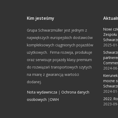
Kim jesteśmy
Aktual
Nowi czł
Grupa Schwarzmüller jest jednym z
Zespołu
największych europejskich dostawców
Schwarz
kompleksowych ciągnionych pojazdów
2025-01
użytkowych. Firma rozwija, produkuje
Schwarzm
partnere
oraz serwisuje pojazdy klasy premium
Commerc
do rozwiązań transportowych szytych
2024-06
na miarę z gwarancją wartości
Kierunek
mocne s
dodanej.
Schwarz
2024-01
Nota wydawnicza
|
Ochrona danych
2022. R
osobowych
|
OWH
2023-09