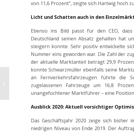
von 11,6 Prozent“, zeigte sich Hartwig hoch zu
Licht und Schatten auch in den Einzelmärk
Ebenso ins Bild passt für den CEO, dass
Deutschland seinen Absatz gehalten hat u
steigern konnte. Sehr positiv entwickelte 
Nummer eins geworden war. Die Zahl der zug
der aktuelle Marktanteil beträgt 29,9 Prozen
konnte Schwarzmüller ebenfalls seine Markta
Schwarzmüller
an Fernverkehrsfahrzeugen führte die 
przejmuje
zugelassenen Fahrzeuge um 16,8 Prozent
niemieckiego
unangefochtener Marktführer – eine Position,
producenta klasy
premium
Ausblick 2020: Aktuell vorsichtiger Optim
Das Geschäftsjahr 2020 zeige sich bisher 
niedrigen Niveau von Ende 2019. Der Auftra