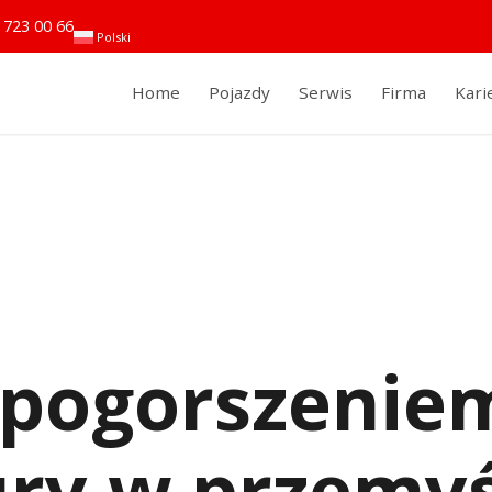
 723 00 66
Polski
Home
Pojazdy
Serwis
Firma
Kari
 pogorszenie
ry w przemyś