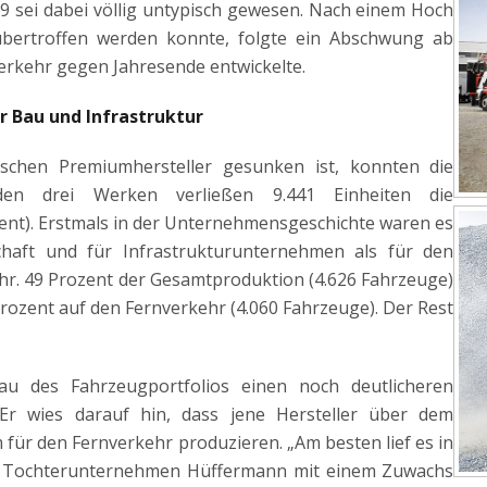
19 sei dabei völlig untypisch gewesen. Nach einem Hoch
übertroffen werden konnte, folgte ein Abschwung ab
erkehr gegen Jahresende entwickelte.
 Bau und Infrastruktur
schen Premiumhersteller gesunken ist, konnten die
den drei Werken verließen 9.441 Einheiten die
zent). Erstmals in der Unternehmensgeschichte waren es
chaft und für Infrastrukturunternehmen als für den
kehr. 49 Prozent der Gesamtproduktion (4.626 Fahrzeuge)
Prozent auf den Fernverkehr (4.060 Fahrzeuge). Der Rest
u des Fahrzeugportfolios einen noch deutlicheren
 Er wies darauf hin, dass jene Hersteller über dem
 für den Fernverkehr produzieren. „Am besten lief es in
n Tochterunternehmen Hüffermann mit einem Zuwachs