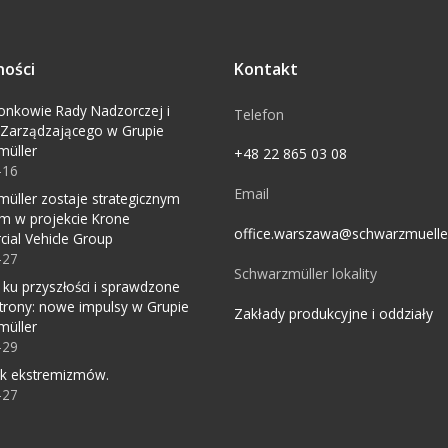
ności
Kontakt
onkowie Rady Nadzorczej i
Telefon
 Zarządzającego w Grupie
müller
+48 22 865 03 08
-16
Email
üller zostaje strategicznym
m w projekcie Krone
office.warszawa@schwarzmuell
ial Vehicle Group
-27
Schwarzmüller lokality
 ku przyszłości i sprawdzone
trony: nowe impulsy w Grupie
Zakłady produkcyjne i oddziały
müller
-29
ok ekstremizmów.
-27