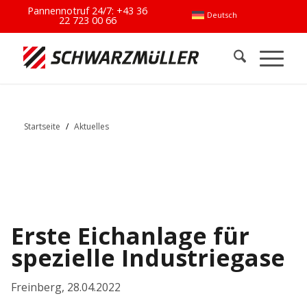
Pannennotruf 24/7:
+43 36
Deutsch
22 723 00 66
Startseite
/
Aktuelles
Erste Eichanlage für
spezielle Industriegase
Freinberg
,
28.04.2022