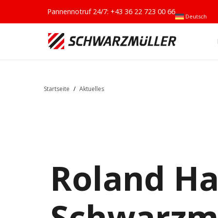
Pannennotruf 24/7:
+43 36 22 723 00 66
Deutsch
Startseite
/
Aktuelles
Roland Ha
Schwarzm