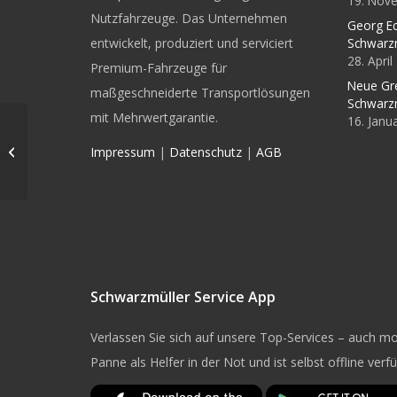
19. Nov
Nutzfahrzeuge. Das Unternehmen
Georg Ec
entwickelt, produziert und serviciert
Schwarz
28. Apri
Premium-Fahrzeuge für
Neue Gr
maßgeschneiderte Transportlösungen
Schwarz
mit Mehrwertgarantie.
16. Janu
Michael
Hummelbrunner – CFO
Impressum
|
Datenschutz
|
AGB
der Schwarzmüller
Gruppe
Schwarzmüller Service App
Verlassen Sie sich auf unsere Top-Services – auch mob
Panne als Helfer in der Not und ist selbst offline verf