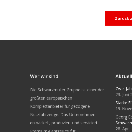
Zurück z
Wer wir sind
Aktuel
Zwei Jah
Die Schwarzmüller Gruppe ist einer der
23. Juni
größten europäischen
Starke F
Komplettanbieter für gezogene
19. Nov
Nutzfahrzeuge. Das Unternehmen
Georg Ec
entwickelt, produziert und serviciert
Schwarz
28. Apri
Premium-Fahrzeuge für