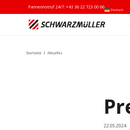
Pannennotruf 24/7:
+43 36 22 723 00 66
Deutsch
Startseite
/
Aktuelles
Pr
22.05.2024