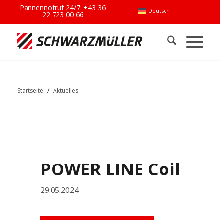
Pannennotruf 24/7:
+43 36
Deutsch
22 723 00 66
Startseite
/
Aktuelles
POWER LINE Coil
29.05.2024