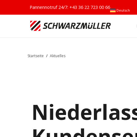
Pannennotruf 24/7:
+43 36 22 723 00 66
Deutsch
Startseite
/
Aktuelles
Niederlas
Kundenser