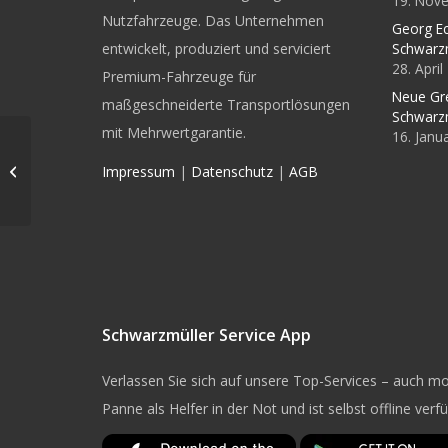
19. Nov
Nutzfahrzeuge. Das Unternehmen
Georg Ec
entwickelt, produziert und serviciert
Schwarz
28. Apri
Premium-Fahrzeuge für
Neue Gr
maßgeschneiderte Transportlösungen
Schwarz
mit Mehrwertgarantie.
16. Janu
Alle Fahrzeuge werden
Impressum
|
Datenschutz
|
AGB
mit Telematik geliefert
Schwarzmüller Service App
Verlassen Sie sich auf unsere Top-Services – auch mob
Panne als Helfer in der Not und ist selbst offline verf