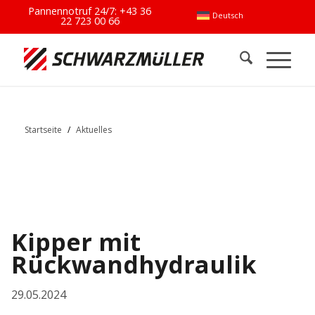
Pannennotruf 24/7:
+43 36
Deutsch
22 723 00 66
Startseite
/
Aktuelles
Kipper mit
Rückwandhydraulik
29.05.2024