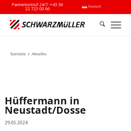
Pannennotruf 24/7:
+43 36
Deutsch
22 723 00 66
Startseite
/
Aktuelles
Hüffermann in
Neustadt/Dosse
29.05.2024