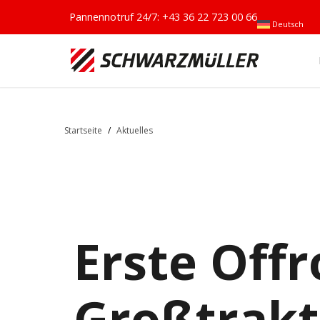
Pannennotruf 24/7:
+43 36 22 723 00 66
Deutsch
Startseite
/
Aktuelles
Erste Off
Großtrakt