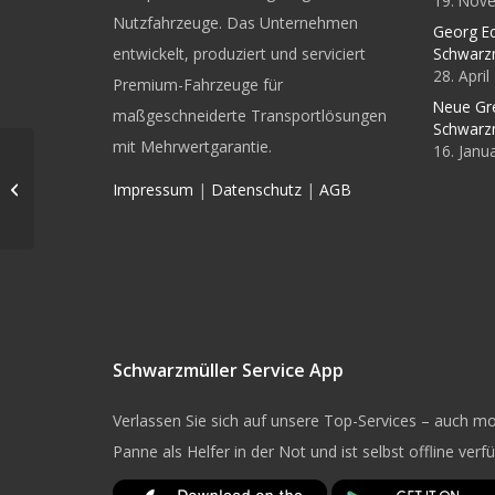
19. Nov
Nutzfahrzeuge. Das Unternehmen
Georg Ec
entwickelt, produziert und serviciert
Schwarz
28. Apri
Premium-Fahrzeuge für
Neue Gr
maßgeschneiderte Transportlösungen
Schwarz
mit Mehrwertgarantie.
16. Janu
Mit dem stärksten
Portfolio auf der
Impressum
|
Datenschutz
|
AGB
NUFAM
Schwarzmüller Service App
Verlassen Sie sich auf unsere Top-Services – auch mob
Panne als Helfer in der Not und ist selbst offline verf