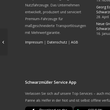
19. Nov
Nutzfahrzeuge. Das Unternehmen
Georg Ec
entwickelt, produziert und serviciert
Schwarz
28. Apri
Premium-Fahrzeuge für
Neue Gr
maßgeschneiderte Transportlösungen
Schwarz
mit Mehrwertgarantie.
16. Janu
Hüffermann: 2-Achs-
Schlitten-Carrier-
Impressum
|
Datenschutz
|
AGB
Anhänger
Schwarzmüller Service App
Verlassen Sie sich auf unsere Top-Services – auch mob
Panne als Helfer in der Not und ist selbst offline verf