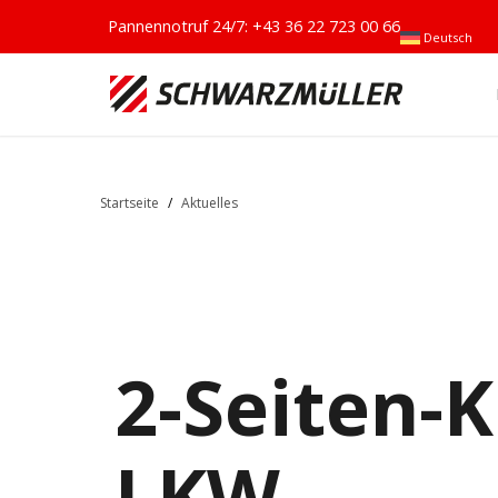
Pannennotruf 24/7:
+43 36 22 723 00 66
Deutsch
Startseite
/
Aktuelles
2-Seiten-
LKW