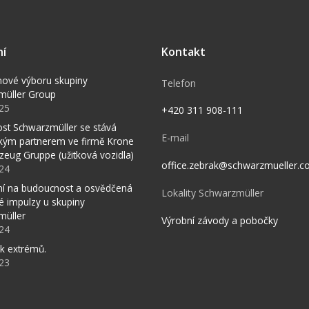
ní
Kontakt
nové výboru skupiny
Telefon
müller Group
025
+420 311 908-111
st Schwarzmüller se stává
E-mail
ckým partnerem ve firmě Krone
zeug Gruppe (užitková vozidla)
office.zebrak@schwarzmueller.
024
í na budoucnost a osvědčená
Lokality Schwarzmüller
vé impulzy u skupiny
müller
Výrobní závody a pobočky
024
k extrémů.
023