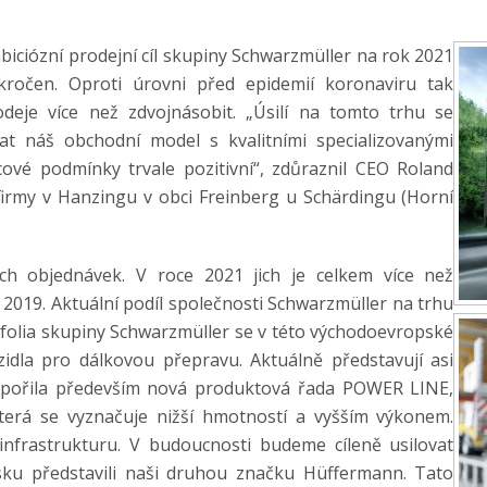
biciózní prodejní cíl skupiny Schwarzmüller na rok 2021
kročen. Oproti úrovni před epidemií koronaviru tak
deje více než zdvojnásobit. „Úsilí na tomto trhu se
at náš obchodní model s kvalitními specializovanými
vé podmínky trvale pozitivní“, zdůraznil CEO Roland
e firmy v Hanzingu v obci Freinberg u Schärdingu (Horní
atých objednávek. V roce 2021 jich je celkem více než
e 2019. Aktuální podíl společnosti Schwarzmüller na trhu
rtfolia skupiny Schwarzmüller se v této východoevropské
idla pro dálkovou přepravu. Aktuálně představují asi
dpořila především nová produktová řada POWER LINE,
terá se vyznačuje nižší hmotností a vyšším výkonem.
 infrastrukturu. V budoucnosti budeme cíleně usilovat
olsku představili naši druhou značku Hüffermann. Tato