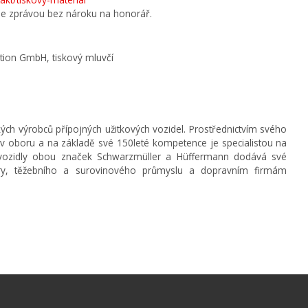
 se zprávou bez nároku na honorář.
tion GmbH, tiskový mluvčí
ých výrobců přípojných užitkových vozidel. Prostřednictvím svého
v oboru a na základě své 150leté kompetence je specialistou na
S vozidly obou značek Schwarzmüller a Hüffermann dodává své
ktury, těžebního a surovinového průmyslu a dopravním firmám