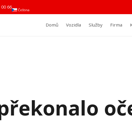
 00 66
Čeština
Domů
Vozidla
Služby
Firma
ž překonalo o