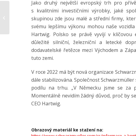
Jako druhý největší evropský trh pro přívě
s kvalitními investičními výrobky, jaké sp
Ukončení hry o ceny u
příležitosti 150letého
skupinou zde jsou malé a střední firmy, kte
výročí
svému lepšímu výkonu mohou naše vozidla v
Hartwig. Polsko se právě vyvíjí v klíčov
důležité silniční, železniční a letecké do
dodavatelské řetězce mezi Východem a Západ
tuto zemi.
V roce 2022 má být nová organizace Schwarzmül
dále stabilizována. Společnost Schwarzmüller
podílu na trhu. „V Německu jsme se za pě
Momentálně nevidím žádný důvod, proč by se n
CEO Hartwig.
Obrazový materiál ke stažení na:
https://www.schwarzmueller.com/cs/informace-a-konta