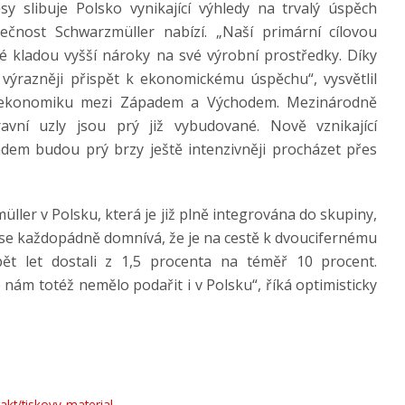
sy slibuje Polsko vynikající výhledy na trvalý úspěch
olečnost Schwarzmüller nabízí. „Naší primární cílovou
ré kladou vyšší nároky na své výrobní prostředky. Díky
ýrazněji přispět k ekonomickému úspěchu“, vysvětlil
ou ekonomiku mezi Západem a Východem. Mezinárodně
pravní uzly jsou prý již vybudované. Nově vznikající
em budou prý brzy ještě intenzivněji procházet přes
ler v Polsku, která je již plně integrována do skupiny,
 se každopádně domnívá, že je na cestě k dvoucifernému
t let dostali z 1,5 procenta na téměř 10 procent.
ám totéž nemělo podařit i v Polsku“, říká optimisticky
kt/tiskovy-material