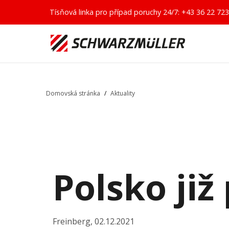
Tísňová linka pro případ poruchy 24/7:
+43 36 22 723
Domovská stránka
/
Aktuality
Polsko ji
Freinberg
,
02.12.2021