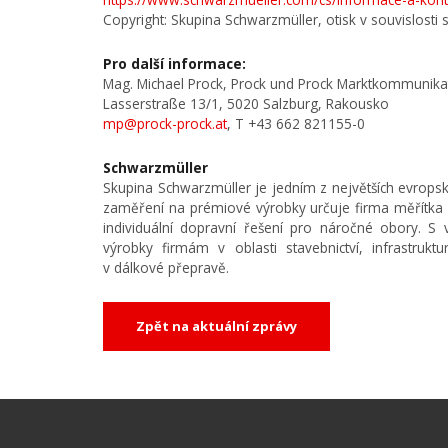
Copyright: Skupina Schwarzmüller, otisk v souvislosti
Pro další informace:
Mag. Michael Prock, Prock und Prock Marktkommunika
Lasserstraße 13/1, 5020 Salzburg, Rakousko
mp@prock-prock.at
, T +43 662 821155-0
Schwarzmüller
Skupina Schwarzmüller je jedním z největších evropsk
zaměření na prémiové výrobky určuje firma měřítka 
individuální dopravní řešení pro náročné obory. 
výrobky firmám v oblasti stavebnictví, infrastru
v dálkové přepravě.
Zpět na aktuální zprávy