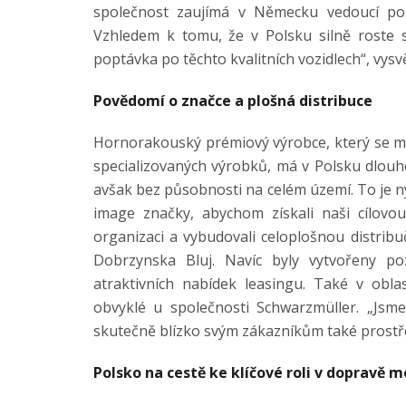
společnost zaujímá v Německu vedoucí pos
Vzhledem k tomu, že v Polsku silně roste se
poptávka po těchto kvalitních vozidlech“, vysvě
Povědomí o značce a plošná distribuce
Hornorakouský prémiový výrobce, který se me
specializovaných výrobků, má v Polsku dlouhou
avšak bez působnosti na celém území. To je n
image značky, abychom získali naši cílovo
organizaci a vybudovali celoplošnou distribučn
Dobrzynska Bluj. Navíc byly vytvořeny poz
atraktivních nabídek leasingu. Také v obl
obvyklé u společnosti Schwarzmüller. „Jsme
skutečně blízko svým zákazníkům také prostřed
Polsko na cestě ke klíčové roli v doprav