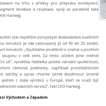
tavení na trhu s přívěsy pro přepravu kontejnerů.
gment likvidace a recyklace, vyvíjí se paralelně také
tlil Hartwig.
zitím stal největším evropským dodavatelem kvalitních
 minulost. Je zde zastoupený již od 90. let 20. století,
yní minulostí: „Využíváme povědomí o značce a pozitivní
u skupinu v celé zemi. Za tímto účelem jsme změnili
í síť“, vysvětlila ředitelka polské národní společnosti,
itivní rámcové podmínky, například prostřednictvím
asti údržby a oprav chceme rychle dosáhnout úrovně
 jedním z mála výrobců v Evropě, kteří se snaží být
nictvím vlastních servisů“, řekl CEO Hartwig.
ě mezi Východem a Západem