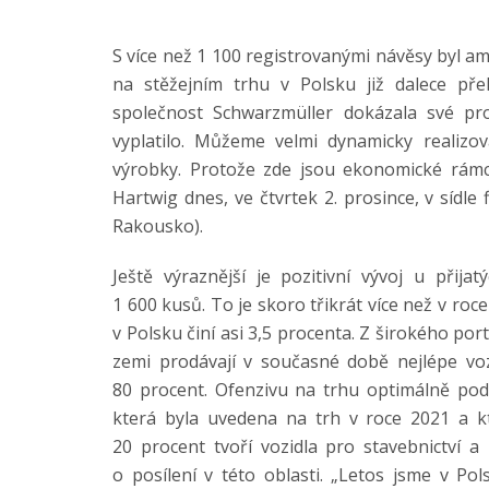
S více než 1 100 registrovanými návěsy byl am
na stěžejním trhu v Polsku již dalece pře
společnost Schwarzmüller dokázala své pro
vyplatilo. Můžeme velmi dynamicky realizov
výrobky. Protože zde jsou ekonomické rámco
Hartwig dnes, ve čtvrtek 2. prosince, v sídl
Rakousko).
Ještě výraznější je pozitivní vývoj u přij
1 600 kusů. To je skoro třikrát více než v roc
v Polsku činí asi 3,5 procenta. Z širokého po
zemi prodávají v současné době nejlépe voz
80 procent. Ofenzivu na trhu optimálně po
která byla uvedena na trh v roce 2021 a k
20 procent tvoří vozidla pro stavebnictví a
o posílení v této oblasti. „Letos jsme v P