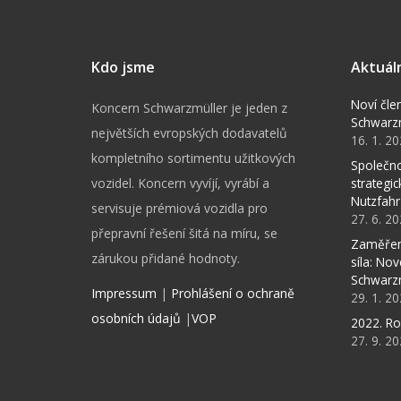
Kdo jsme
Aktuál
Noví čle
Koncern Schwarzmüller je jeden z
Schwarz
největších evropských dodavatelů
16. 1. 2
kompletního sortimentu užitkových
Společno
vozidel. Koncern vyvíjí, vyrábí a
strategi
Nutzfahr
servisuje prémiová vozidla pro
27. 6. 2
přepravní řešení šitá na míru, se
Zaměřen
zárukou přidané hodnoty.
síla: No
Schwarz
Impressum
|
Prohlášení o ochraně
29. 1. 2
osobních údajů
|
VOP
2022. Ro
27. 9. 2