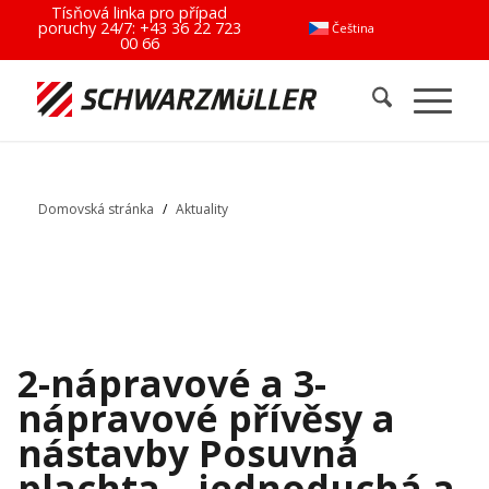
Tísňová linka pro případ
poruchy 24/7:
+43 36 22 723
Čeština
00 66
Domovská stránka
/
Aktuality
2-nápravové a 3-
nápravové přívěsy a
nástavby Posuvná
plachta – jednoduchá a