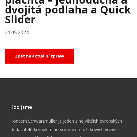
dvojitá podlaha a Quick
Slider
21.05.2024
Zpět na aktuální zprávy
Kdo jsme
Koncern Schwarzmüller je jeden z největších evropských
dodavatelů kompletního sortimentu užitkových vozidel.