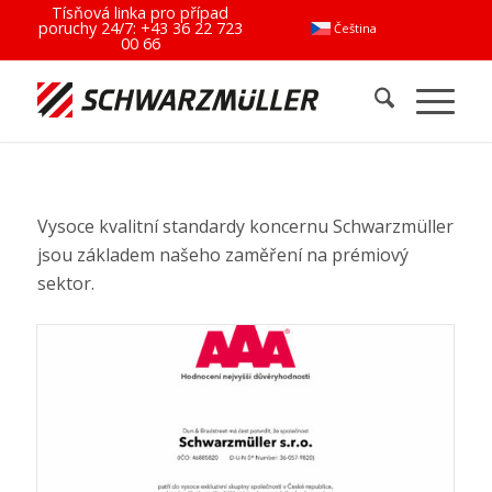
Tísňová linka pro případ
poruchy 24/7:
+43 36 22 723
Čeština
00 66
Vysoce kvalitní standardy koncernu Schwarzmüller
jsou základem našeho zaměření na prémiový
sektor.