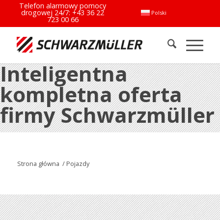
Telefon alarmowy pomocy
drogowej 24/7:
+43 36 22
Polski
723 00 66
Inteligentna
kompletna oferta
firmy Schwarzmüller
Strona główna
/
Pojazdy